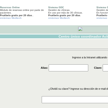
Reservas Online
Sistema GDC
Sistema 
Módulo de reservas online por parte de
Gestión de clínicas.
Gestión de
pacientes.
En uso por más de 30 clínicas.
En funcio
Pruébelo gratis por 20 días
..
Pruébelo gratis por 20 días
.
Pruébelo 
sistemas Medtech
sistemas Medtech
sistemas
Centro único coordinador Acli
Ingrese a la Intranet utilizando
Alias:
Clave:
¿Olvidó su clave? Ingrese su dirección de e-mail 